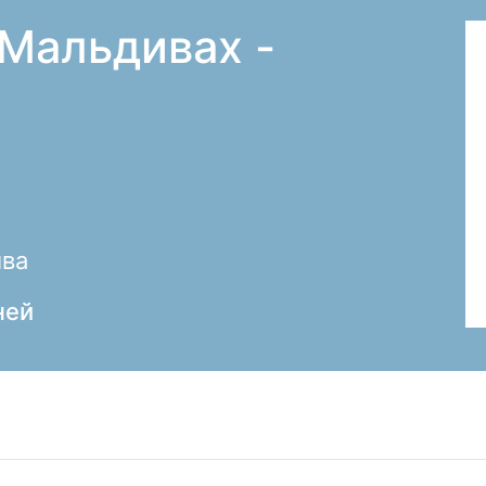
 Мальдивах -
йва
ней