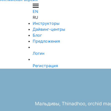
EN
RU
Инструкторы
Дайвинг-центры
Блог
Предложения
Логин
Регистрация
Мальдивы, Thinadhoo, orchid ma