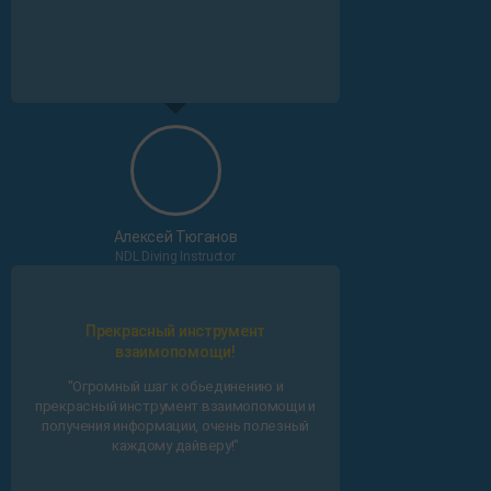
Алексей Тюганов
NDL Diving Instructor
Прекрасный инструмент
взаимопомощи!
"Огромный шаг к обьединению и
прекрасный инструмент взаимопомощи и
получения информации, очень полезный
каждому дайверу!"