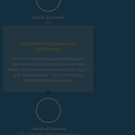
Иляна Зеленина
LLD
Подобная платформа была
необходима!
Всё, что нужно будущему дайверу для
выбора преподавателя и бесконечный
ресурс для самовыражения инструктора - а
для "фрилансеров" этот сайт и вовсе
самая настоящая находка.
Тимофей Новиков
DPV, Sidemount, Stage, Cave Instructor