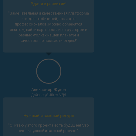
Удачи в развитии!
"Замечательная и качественная платформа
как для любителей, так и для
профессионалов! Можно обменятся
опытом, найти партнеров, инструкторов в
разных уголках нашей планеты и
качественно провести отдых!"
Александр Жуков
Дайв-клуб Jūras Vējš
Нужный и важный ресурс
"Считаю у этого проекта есть будущее! Это
очень нужный и важный ресурс."