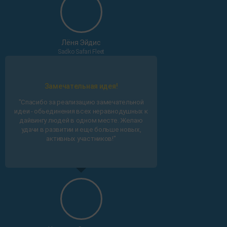
Лёня Эйдис
Sadko Safari Fleet
Замечательная идея!
"Спасибо за реализацию замечательной
идеи - обьединения всех неравнодушных к
дайвингу людей в одном месте. Желаю
удачи в развитии и еще больше новых,
активных участников!"