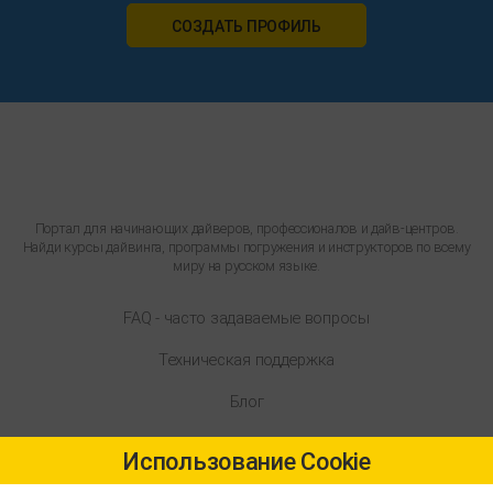
СОЗДАТЬ ПРОФИЛЬ
Портал для начинающих дайверов, профессионалов и дайв-центров.
Найди курсы дайвинга, программы погружения и инструкторов по всему
миру на русском языке.
FAQ - часто задаваемые вопросы
Техническая поддержка
Блог
Условия использования сайта
Использование Cookie
Обработка персональных данных