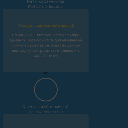
Наталья Семенкова
PADI IDC Staff Instructor
Объединение усилий и знаний
Новая и очень интересная тема в мире
дайвинга. Надеюсь, что в дальнейшем её
примут во всём мире. Советую данную
платформу как профи, так и новичкам в
водной стихии.
Константин Светличный
MoscowDiveShow, LLD