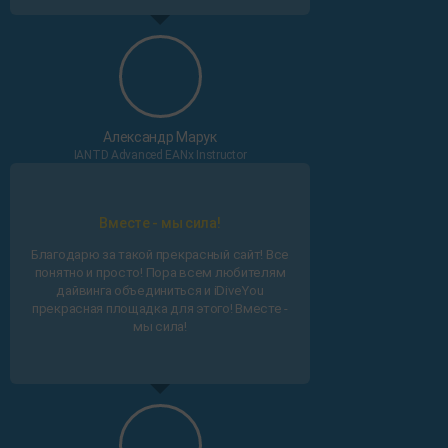
Александр Марук
IANTD Advanced EANx Instructor
Вместе - мы сила!
Благодарю за такой прекрасный сайт! Все
понятно и просто! Пора всем любителям
дайвинга объединиться и iDiveYou
прекрасная площадка для этого! Вместе -
мы сила!