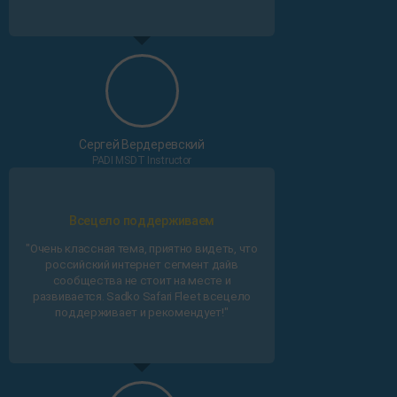
Сергей Вердеревский
PADI MSDT Instructor
Всецело поддерживаем
"Очень классная тема, приятно видеть, что
российский интернет сегмент дайв
сообщества не стоит на месте и
развивается. Sadko Safari Fleet всецело
поддерживает и рекомендует!"