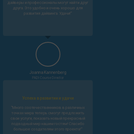
дайверы и профессионалы могут найти друг
друга. Это удобно и очень хорошо для
развития дайвинга. Удачи!"
Joanna Kannenberg
PADI Course Director
Успеха в развитии и удачи
"Много соотечественников в различных
точках мира теперь смогут предложить
свои услуги, показать новый прекрасный
подводный мир нашим гостям! Спасибо
большое создателям этого проекта!"