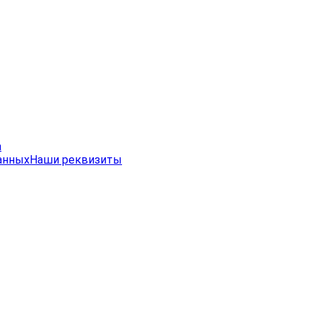
а
анных
Наши реквизиты